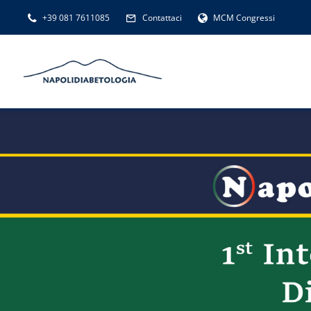
Salta
+39 081 7611085
Contattaci
MCM Congressi
al
contenuto