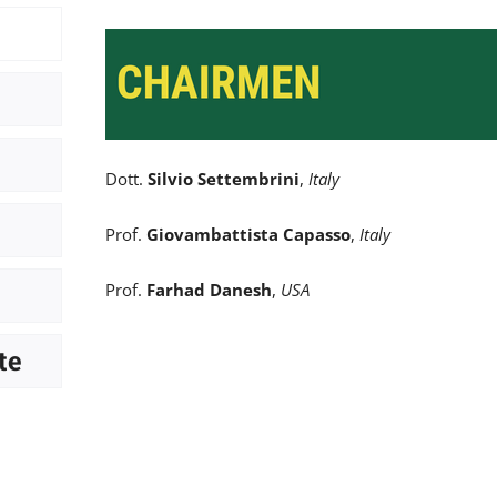
Dott.
Silvio Settembrini
,
Italy
Prof.
Giovambattista Capasso
,
Italy
Prof.
Farhad Danesh
,
USA
te