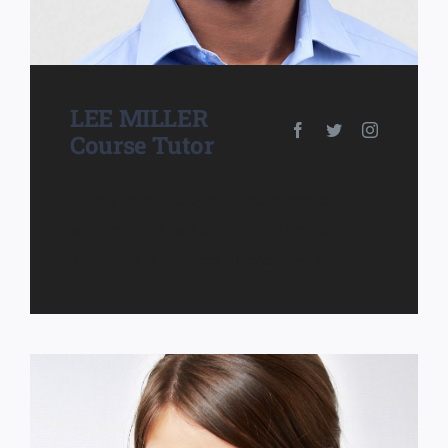
LEE MILLER
Course Tutor
Lorem ipsum dolor sit amet, consectetur
adipiscing elit, sed do eiusmod tempor
incididunt ut labore et dolore magna aliqua.